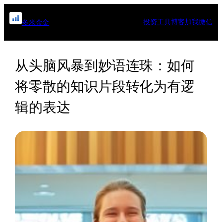
跳
至
投资工具
博客
加我微信
多米金金
内
容
从头脑风暴到妙语连珠：如何
将零散的知识片段转化为有逻
辑的表达