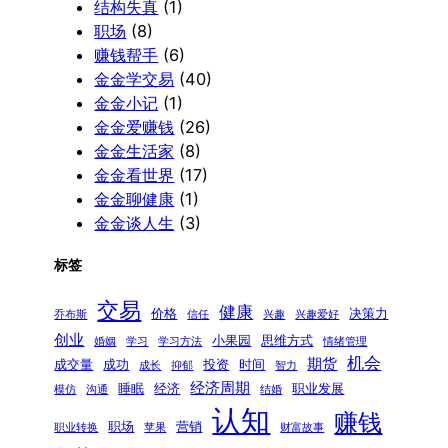
结构失真
(1)
职场
(8)
赚钱帮手
(6)
金金学交易
(40)
金金小记
(1)
金金爱赚钱
(26)
金金生活家
(8)
金金看世界
(17)
金金聊健康
(1)
金金谈人生
(3)
标签
交易
健康
价格
决策力
乔布斯
信任
兴趣
兴趣爱好
创业
小果园
思维方式
婚姻
学习
学习方法
情绪管理
机会
期货
成交量
成功
投资
时间
成长
抑郁
智力
经济周期
睡眠
经济
职业发展
模仿
沟通
结婚
认知
赚钱
职场
营销
职业转换
苹果
财富故事