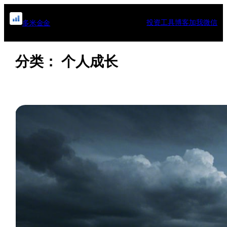
跳
至
投资工具
博客
加我微信
多米金金
内
容
分类：
个人成长