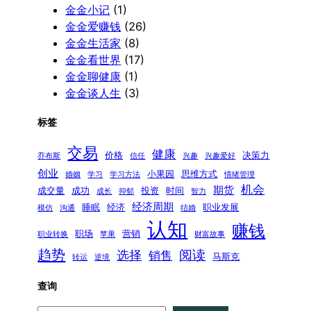
金金小记
(1)
金金爱赚钱
(26)
金金生活家
(8)
金金看世界
(17)
金金聊健康
(1)
金金谈人生
(3)
标签
交易
健康
价格
决策力
乔布斯
信任
兴趣
兴趣爱好
创业
小果园
思维方式
婚姻
学习
学习方法
情绪管理
机会
期货
成交量
成功
投资
时间
成长
抑郁
智力
经济周期
睡眠
经济
职业发展
模仿
沟通
结婚
认知
赚钱
职场
营销
职业转换
苹果
财富故事
趋势
阅读
选择
销售
马斯克
转运
逆境
查询