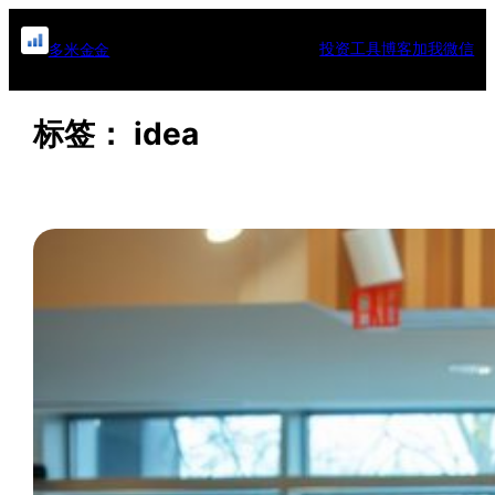
跳
至
投资工具
博客
加我微信
多米金金
内
容
标签：
idea