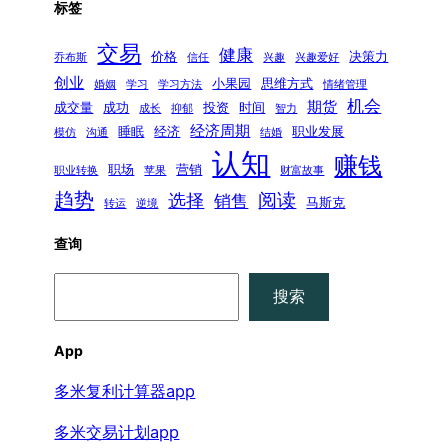
标签
交易
健康
价格
决策力
乔布斯
信任
兴趣
兴趣爱好
创业
小果园
思维方式
婚姻
学习
学习方法
情绪管理
机会
期货
成交量
成功
投资
时间
成长
抑郁
智力
经济周期
睡眠
经济
职业发展
模仿
沟通
结婚
认知
赚钱
职场
营销
职业转换
苹果
财富故事
趋势
阅读
选择
销售
马斯克
转运
逆境
查询
搜
搜索
索
App
多米复利计算器app
多米交易计划app