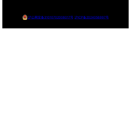
沪公网安备31010702008017号
沪ICP备2024056997号