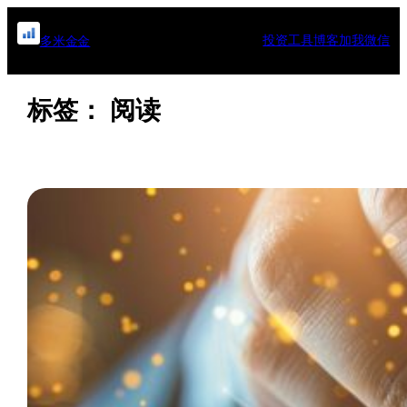
跳
至
投资工具
博客
加我微信
多米金金
内
容
标签：
阅读