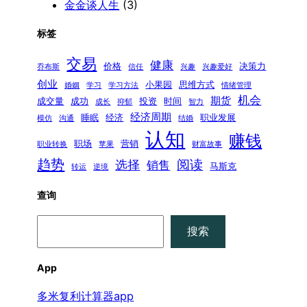
金金谈人生
(3)
标签
交易
健康
价格
决策力
乔布斯
信任
兴趣
兴趣爱好
创业
小果园
思维方式
婚姻
学习
学习方法
情绪管理
机会
期货
成交量
成功
投资
时间
成长
抑郁
智力
经济周期
睡眠
经济
职业发展
模仿
沟通
结婚
认知
赚钱
职场
营销
职业转换
苹果
财富故事
趋势
阅读
选择
销售
马斯克
转运
逆境
查询
搜
搜索
索
App
多米复利计算器app