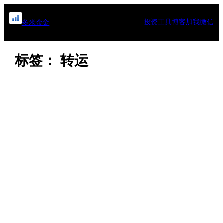
跳
至
投资工具
博客
加我微信
多米金金
内
容
标签：
转运