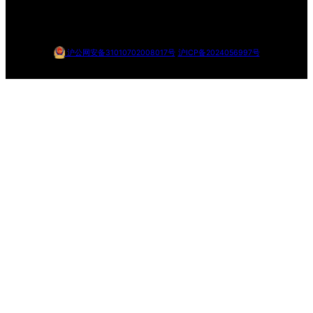
沪公网安备31010702008017号
沪ICP备2024056997号