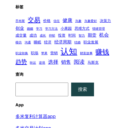
标签
交易
健康
价格
决策力
乔布斯
信任
兴趣
兴趣爱好
创业
小果园
思维方式
婚姻
学习
学习方法
情绪管理
机会
期货
成交量
成功
投资
时间
成长
抑郁
智力
经济周期
睡眠
经济
职业发展
模仿
沟通
结婚
认知
赚钱
职场
营销
职业转换
苹果
财富故事
趋势
阅读
选择
销售
马斯克
转运
逆境
查询
搜
搜索
索
App
多米复利计算器app
多米交易计划app