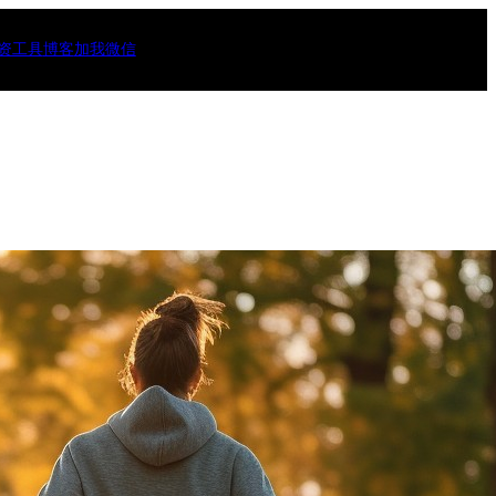
资工具
博客
加我微信
10)
46)
)
(3)
)
15)