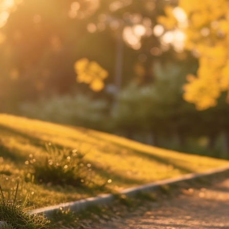
学习与工作
未分类
(23
结构失真
(1
职场
(8)
赚钱帮手
(
金金学交易
金金小记
(1
金金爱赚钱
金金生活家
金金看世界
金金聊健康
金金谈人生
标签
交易
价格
乔布斯
创
决策力
兴趣爱好