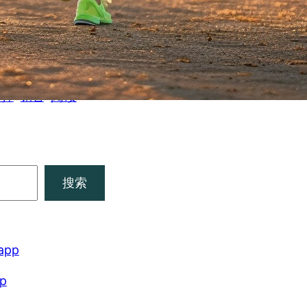
成交量
成功
绪管理
成长
机会
期货
模仿
沟通
期
职业发展
结婚
职业转换
认知
赚钱
财富故事
阅读
选择
销售
搜索
pp
p