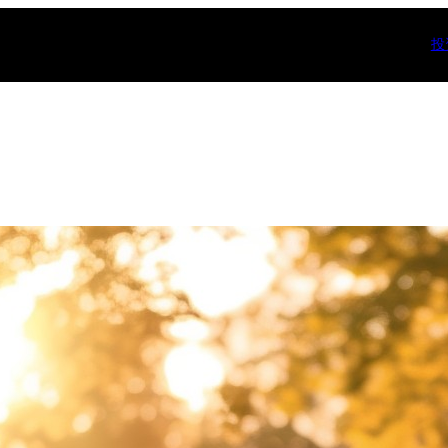
投
分类
一起变富
(
个人成长
(
人工智能(AI
健康
(8)
写作
(7)
多米系统
(1
奇怪说法
(