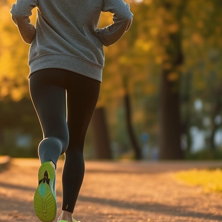
(3)
)
)
6)
(40)
)
(26)
(8)
(17)
(1)
(3)
健康
信任
兴趣
业
婚姻
学习
学习方法