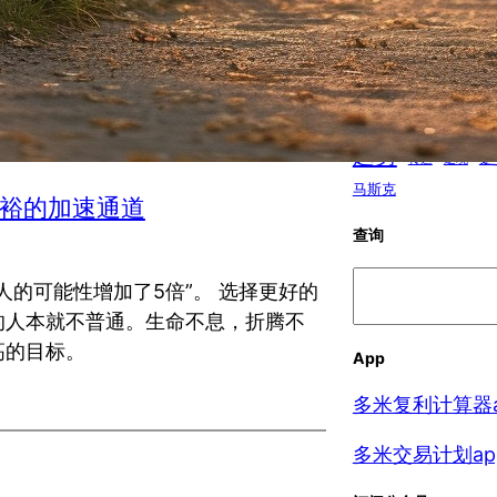
小果园
思维方式
情
投资
时间
抑郁
智力
经济周
睡眠
经济
职场
营销
苹果
趋势
转运
逆境
马斯克
裕的加速通道
查询
搜
的可能性增加了5倍”。 选择更好的
索
的人本就不普通。生命不息，折腾不
高的目标。
App
多米复利计算器a
多米交易计划ap