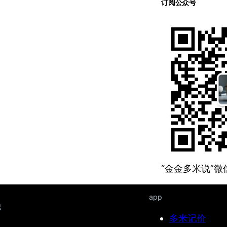
订阅公众号
“金金多米说”
app
我
多米记价