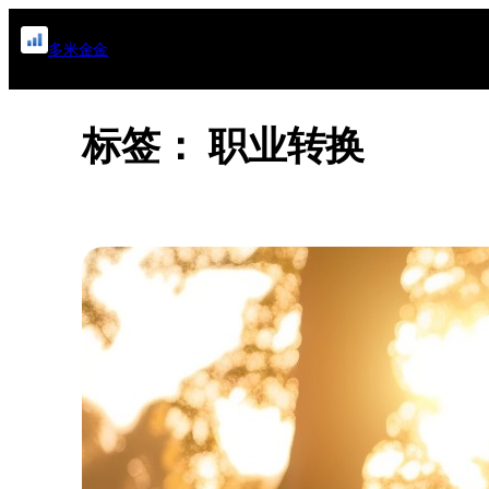
跳
多米金金
至
内
容
标签：
职业转换