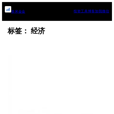
跳
至
投资工具
博客
加我微信
多米金金
内
容
标签：
经济