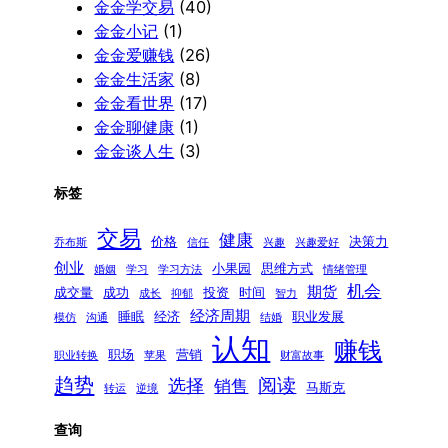
金金学交易
(40)
金金小记
(1)
金金爱赚钱
(26)
金金生活家
(8)
金金看世界
(17)
金金聊健康
(1)
金金谈人生
(3)
标签
交易
健康
价格
决策力
乔布斯
信任
兴趣
兴趣爱好
创业
小果园
思维方式
婚姻
学习
学习方法
情绪管理
机会
期货
成交量
成功
投资
时间
成长
抑郁
智力
经济周期
睡眠
经济
职业发展
模仿
沟通
结婚
认知
赚钱
职场
营销
职业转换
苹果
财富故事
趋势
阅读
选择
销售
马斯克
转运
逆境
查询