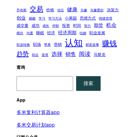
交易
健康
价格
决策力
乔布斯
信任
兴趣
兴趣爱好
创业
小果园
思维方式
婚姻
学习
学习方法
情绪管理
机会
期货
成交量
成功
投资
时间
成长
抑郁
智力
经济周期
睡眠
经济
职业发展
模仿
沟通
结婚
认知
赚钱
职场
营销
职业转换
苹果
财富故事
趋势
阅读
选择
销售
马斯克
转运
逆境
查询
搜
搜索
索
App
多米复利计算器app
多米交易计划app