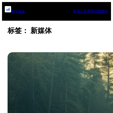
跳
至
投资工具
博客
加我微信
多米金金
内
容
标签：
新媒体