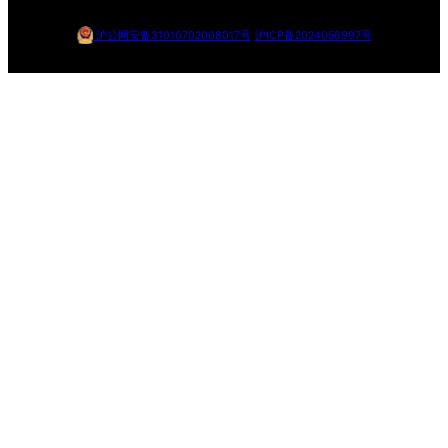
沪公网安备31010702008017号
沪ICP备2024056997号