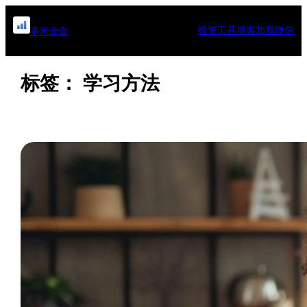
跳
至
投资工具
博客
加我微信
多米金金
内
容
标签：
学习方法