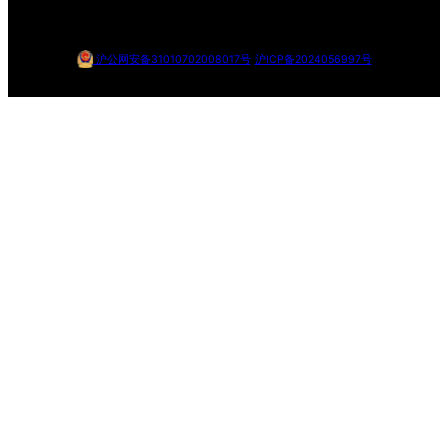
沪公网安备31010702008017号
沪ICP备2024056997号