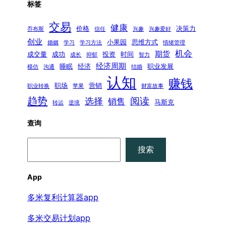
标签
交易
健康
价格
决策力
乔布斯
信任
兴趣
兴趣爱好
创业
小果园
思维方式
婚姻
学习
学习方法
情绪管理
机会
期货
成交量
成功
投资
时间
成长
抑郁
智力
经济周期
睡眠
经济
职业发展
模仿
沟通
结婚
认知
赚钱
职场
营销
职业转换
苹果
财富故事
趋势
阅读
选择
销售
马斯克
转运
逆境
查询
搜
搜索
索
App
多米复利计算器app
多米交易计划app