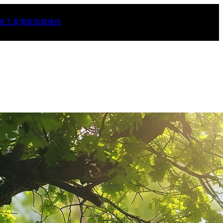
资工具
博客
加我微信
10)
46)
)
(3)
)
15)