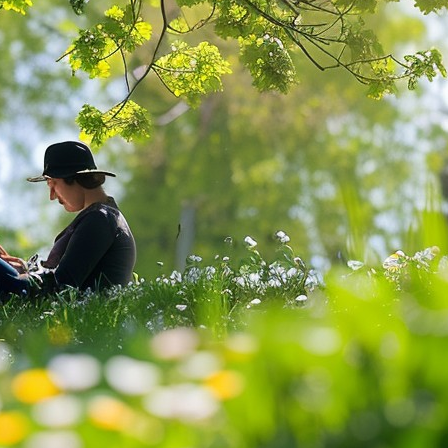
(3)
)
)
6)
(40)
)
(26)
(8)
(17)
(1)
(3)
健康
信任
兴趣
业
婚姻
学习
学习方法