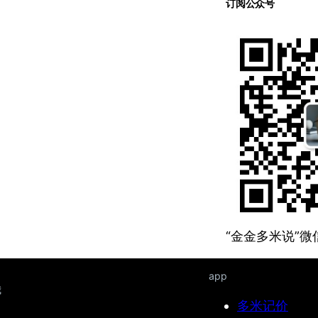
订阅公众号
“金金多米说”
app
我
多米记价