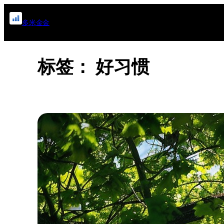
跳
多米金金
至
内
容
标签：
好习惯