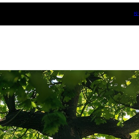
投
分类
一起变富
(
个人成长
(
人工智能(AI
健康
(8)
写作
(7)
多米系统
(1
奇怪说法
(