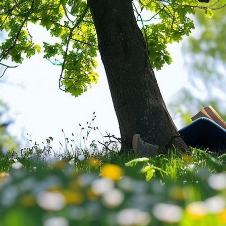
学习与工作
未分类
(23
结构失真
(1
职场
(8)
赚钱帮手
(
金金学交易
金金小记
(1
金金爱赚钱
金金生活家
金金看世界
金金聊健康
金金谈人生
标签
交易
价格
乔布斯
创
决策力
兴趣爱好