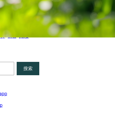
成交量
成功
绪管理
成长
机会
期货
模仿
沟通
期
职业发展
结婚
职业转换
认知
赚钱
财富故事
阅读
选择
销售
搜索
pp
p