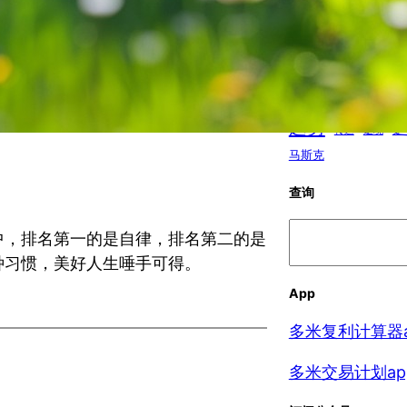
小果园
思维方式
情
投资
时间
抑郁
智力
经济周
睡眠
经济
职场
营销
苹果
趋势
转运
逆境
马斯克
查询
搜
中，排名第一的是自律，排名第二的是
索
种习惯，美好人生唾手可得。
App
多米复利计算器a
多米交易计划ap