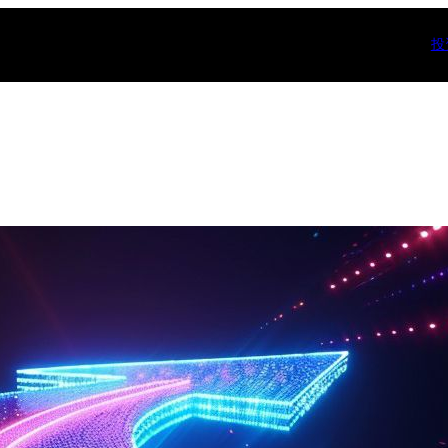
投
分类
一起变富
(
个人成长
(
人工智能(AI
健康
(8)
写作
(7)
多米系统
(1
奇怪说法
(