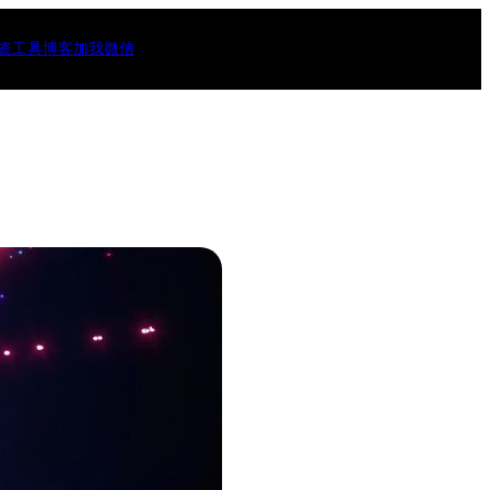
资工具
博客
加我微信
10)
46)
)
(3)
)
15)