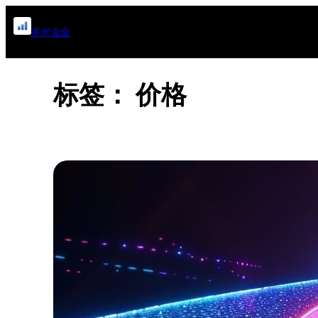
跳
多米金金
至
内
容
标签：
价格