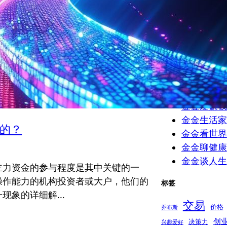
学习与工作
未分类
(23
结构失真
(1
职场
(8)
赚钱帮手
(
金金学交易
金金小记
(1
金金爱赚钱
金金生活家
的？
金金看世界
金金聊健康
金金谈人生
主力资金的参与程度是其中关键的一
操作能力的机构投资者或大户，他们的
标签
一现象的详细解…
交易
价格
乔布斯
创
决策力
兴趣爱好