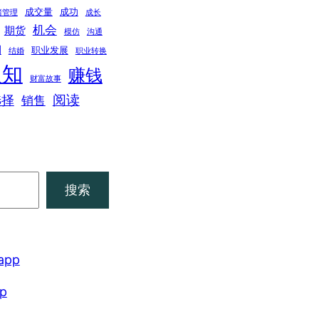
成交量
成功
绪管理
成长
机会
期货
模仿
沟通
期
职业发展
结婚
职业转换
认知
赚钱
财富故事
阅读
选择
销售
搜索
pp
p