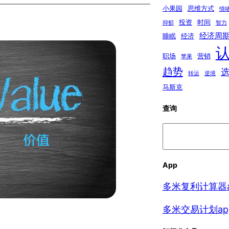
小果园
思维方式
情
投资
时间
抑郁
智力
经济周
睡眠
经济
职场
营销
苹果
趋势
转运
逆境
马斯克
查询
搜
索
App
多米复利计算器a
多米交易计划ap