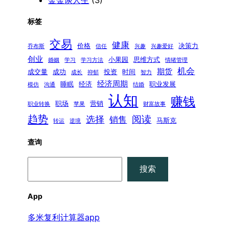
标签
交易
健康
价格
决策力
乔布斯
信任
兴趣
兴趣爱好
创业
小果园
思维方式
婚姻
学习
学习方法
情绪管理
机会
期货
成交量
成功
投资
时间
成长
抑郁
智力
经济周期
睡眠
经济
职业发展
模仿
沟通
结婚
认知
赚钱
职场
营销
职业转换
苹果
财富故事
趋势
阅读
选择
销售
马斯克
转运
逆境
查询
搜
搜索
索
App
多米复利计算器app