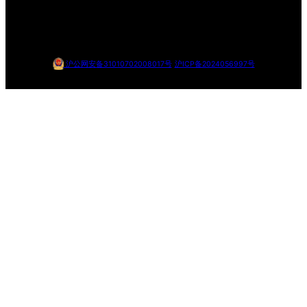
沪公网安备31010702008017号
沪ICP备2024056997号