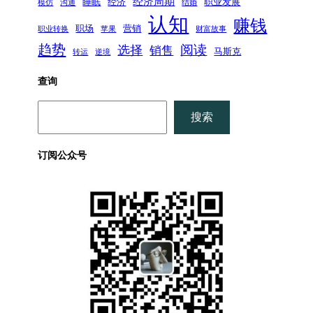
经济周期
睡眠
经济
职业发展
模仿
沟通
结婚
认知
赚钱
职场
营销
职业转换
苹果
财富故事
趋势
阅读
选择
销售
马斯克
转运
逆境
查询
搜
搜索
索
订阅公众号