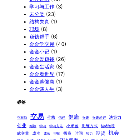
学习与工作
(3)
未分类
(23)
结构失真
(1)
职场
(8)
赚钱帮手
(6)
金金学交易
(40)
金金小记
(1)
金金爱赚钱
(26)
金金生活家
(8)
金金看世界
(17)
金金聊健康
(1)
金金谈人生
(3)
标签
交易
健康
价格
决策力
乔布斯
信任
兴趣
兴趣爱好
创业
小果园
思维方式
婚姻
学习
学习方法
情绪管理
机会
期货
成交量
成功
投资
时间
成长
抑郁
智力