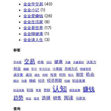
金金学交易
(40)
金金小记
(1)
金金爱赚钱
(26)
金金生活家
(8)
金金看世界
(17)
金金聊健康
(1)
金金谈人生
(3)
标签
交易
健康
价格
决策力
乔布斯
信任
兴趣
兴趣爱好
创业
小果园
思维方式
婚姻
学习
学习方法
情绪管理
机会
期货
成交量
成功
投资
时间
成长
抑郁
智力
经济周期
睡眠
经济
职业发展
模仿
沟通
结婚
认知
赚钱
职场
营销
职业转换
苹果
财富故事
趋势
阅读
选择
销售
马斯克
转运
逆境
查询