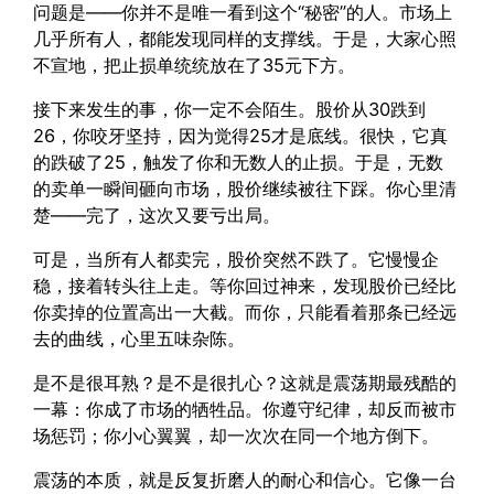
问题是——你并不是唯一看到这个“秘密”的人。市场上
几乎所有人，都能发现同样的支撑线。于是，大家心照
不宣地，把止损单统统放在了35元下方。
接下来发生的事，你一定不会陌生。股价从30跌到
26，你咬牙坚持，因为觉得25才是底线。很快，它真
的跌破了25，触发了你和无数人的止损。于是，无数
的卖单一瞬间砸向市场，股价继续被往下踩。你心里清
楚——完了，这次又要亏出局。
可是，当所有人都卖完，股价突然不跌了。它慢慢企
稳，接着转头往上走。等你回过神来，发现股价已经比
你卖掉的位置高出一大截。而你，只能看着那条已经远
去的曲线，心里五味杂陈。
是不是很耳熟？是不是很扎心？这就是震荡期最残酷的
一幕：你成了市场的牺牲品。你遵守纪律，却反而被市
场惩罚；你小心翼翼，却一次次在同一个地方倒下。
震荡的本质，就是反复折磨人的耐心和信心。它像一台