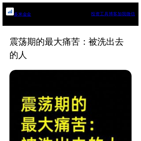
跳
至
投资工具
博客
加我微信
多米金金
内
容
震荡期的最大痛苦：被洗出去
的人