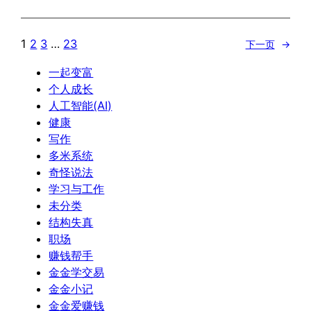
1
2
3
…
23
下一页
→
一起变富
个人成长
人工智能(AI)
健康
写作
多米系统
奇怪说法
学习与工作
未分类
结构失真
职场
赚钱帮手
金金学交易
金金小记
金金爱赚钱