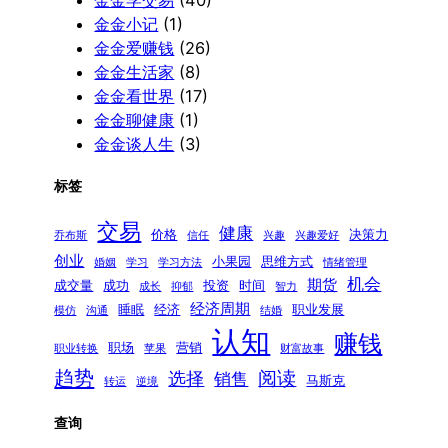
金金学交易
(40)
金金小记
(1)
金金爱赚钱
(26)
金金生活家
(8)
金金看世界
(17)
金金聊健康
(1)
金金谈人生
(3)
标签
交易
健康
价格
决策力
乔布斯
信任
兴趣
兴趣爱好
创业
小果园
思维方式
婚姻
学习
学习方法
情绪管理
机会
期货
成交量
成功
投资
时间
成长
抑郁
智力
经济周期
睡眠
经济
职业发展
模仿
沟通
结婚
认知
赚钱
职场
营销
职业转换
苹果
财富故事
趋势
阅读
选择
销售
马斯克
转运
逆境
查询