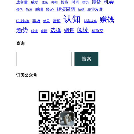
机会
期货
成交量
成功
投资
时间
成长
抑郁
智力
经济周期
睡眠
经济
职业发展
模仿
沟通
结婚
认知
赚钱
职场
营销
职业转换
苹果
财富故事
趋势
阅读
选择
销售
马斯克
转运
逆境
查询
搜
搜索
索
订阅公众号