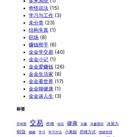
多米系统
(1)
奇怪说法
(15)
学习与工作
(3)
未分类
(23)
结构失真
(1)
职场
(8)
赚钱帮手
(6)
金金学交易
(40)
金金小记
(1)
金金爱赚钱
(26)
金金生活家
(8)
金金看世界
(17)
金金聊健康
(1)
金金谈人生
(3)
标签
交易
健康
价格
决策力
乔布斯
信任
兴趣
兴趣爱好
创业
小果园
思维方式
婚姻
学习
学习方法
情绪管理