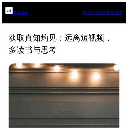
跳
至
投资工具
博客
加我微信
多米金金
内
容
获取真知灼见：远离短视频，
多读书与思考