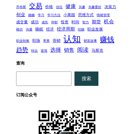
交易
健康
价格
决策力
乔布斯
信任
兴趣
兴趣爱好
创业
小果园
思维方式
婚姻
学习
学习方法
情绪管理
机会
期货
成交量
成功
投资
时间
成长
抑郁
智力
经济周期
睡眠
经济
职业发展
模仿
沟通
结婚
认知
赚钱
职场
营销
职业转换
苹果
财富故事
趋势
阅读
选择
销售
马斯克
转运
逆境
查询
搜
搜索
索
订阅公众号