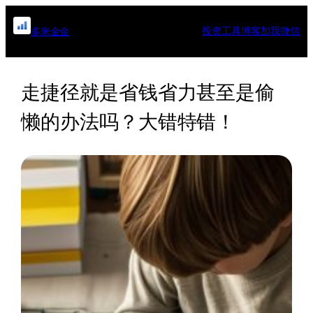
跳
至
投资工具
博客
加我微信
多米金金
内
容
走捷径就是省钱省力甚至是偷
懒的办法吗？大错特错！