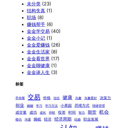
未分类
(23)
结构失真
(1)
职场
(8)
赚钱帮手
(6)
金金学交易
(40)
金金小记
(1)
金金爱赚钱
(26)
金金生活家
(8)
金金看世界
(17)
金金聊健康
(1)
金金谈人生
(3)
标签
交易
健康
价格
决策力
乔布斯
信任
兴趣
兴趣爱好
创业
小果园
思维方式
婚姻
学习
学习方法
情绪管理
机会
期货
成交量
成功
投资
时间
成长
抑郁
智力
经济周期
睡眠
经济
职业发展
模仿
沟通
结婚