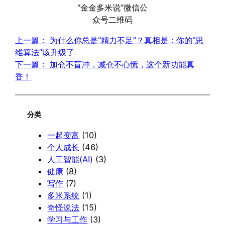
“金金多米说”微信公
众号二维码
上一篇：
为什么你总是“精力不足”？真相是：你的“思
维算法”该升级了
下一篇：
加仓不盲冲，减仓不心慌，这个新功能真
香！
分类
一起变富
(10)
个人成长
(46)
人工智能(AI)
(3)
健康
(8)
写作
(7)
多米系统
(1)
奇怪说法
(15)
学习与工作
(3)