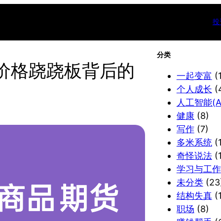
投
分类
价格跷跷板背后的
一起变富
(
个人成长
(
人工智能(AI
健康
(8)
写作
(7)
多米系统
(1
奇怪说法
(
学习与工作
未分类
(23
结构失真
(1
职场
(8)