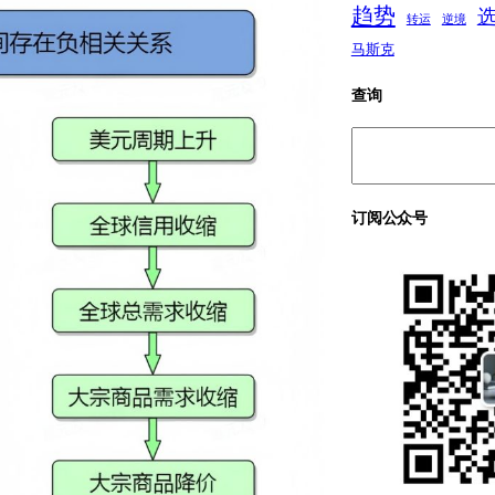
趋势
转运
逆境
马斯克
查询
搜
索
订阅公众号