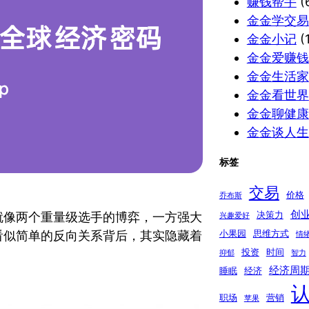
赚钱帮手
(
金金学交易
金金小记
(1
金金爱赚钱
金金生活家
金金看世界
金金聊健康
金金谈人生
标签
交易
价格
乔布斯
创
决策力
就像两个重量级选手的博弈，一方强大
兴趣爱好
小果园
思维方式
看似简单的反向关系背后，其实隐藏着
情
投资
时间
抑郁
智力
经济周
睡眠
经济
职场
营销
苹果