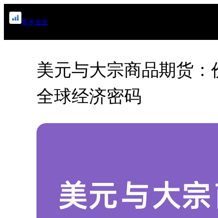
跳
多米金金
至
内
容
美元与大宗商品期货：
全球经济密码