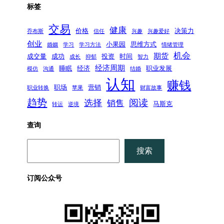
标签
交易
健康
价格
决策力
乔布斯
信任
兴趣
兴趣爱好
创业
小果园
思维方式
婚姻
学习
学习方法
情绪管理
机会
期货
成交量
成功
投资
时间
成长
抑郁
智力
经济周期
睡眠
经济
职业发展
模仿
沟通
结婚
认知
赚钱
职场
营销
职业转换
苹果
财富故事
趋势
阅读
选择
销售
马斯克
转运
逆境
查询
搜
搜索
索
订阅公众号