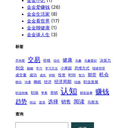
金金小记
(1)
金金爱赚钱
(26)
金金生活家
(8)
金金看世界
(17)
金金聊健康
(1)
金金谈人生
(3)
标签
交易
健康
价格
决策力
乔布斯
信任
兴趣
兴趣爱好
创业
小果园
思维方式
婚姻
学习
学习方法
情绪管理
机会
期货
成交量
成功
投资
时间
成长
抑郁
智力
经济周期
睡眠
经济
职业发展
模仿
沟通
结婚
认知
赚钱
职场
营销
职业转换
苹果
财富故事
趋势
阅读
选择
销售
马斯克
转运
逆境
查询
搜