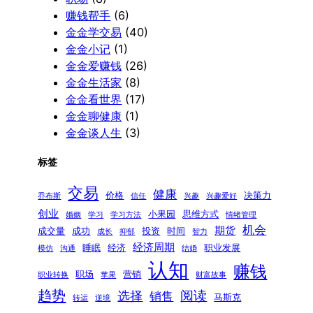
赚钱帮手
(6)
金金学交易
(40)
金金小记
(1)
金金爱赚钱
(26)
金金生活家
(8)
金金看世界
(17)
金金聊健康
(1)
金金谈人生
(3)
标签
交易
健康
价格
决策力
乔布斯
信任
兴趣
兴趣爱好
创业
小果园
思维方式
婚姻
学习
学习方法
情绪管理
机会
期货
成交量
成功
投资
时间
成长
抑郁
智力
经济周期
睡眠
经济
职业发展
模仿
沟通
结婚
认知
赚钱
职场
营销
职业转换
苹果
财富故事
趋势
阅读
选择
销售
马斯克
转运
逆境