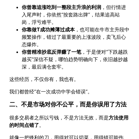
你曾靠追涨吃到一整段主升浪的利润
，但行情进
入尾声时，你依然“按套路出牌”，结果追高站
岗，浮亏难平。
你靠做T成功摊薄过成本
，也可能在牛市主升段中
频繁操作，错过了最重要的上涨波段，卖飞后心
态爆炸。
你曾精准抄底反弹赚了一笔
，于是便对“下跌越跌
越买”深信不疑，哪怕趋势明确向下，依旧越抄越
深，最后满仓套牢。
这些经历，不仅你有，我也有。
我们都曾经“在一次成功中学会错误”。
二、不是市场对你不公平，而是你误用了方法
很多交易者之所以亏钱，不是方法无效，而是
方法使用
的时间点错了
。
就像一把锋利的刀，用得对可以切菜，用得错可能伤