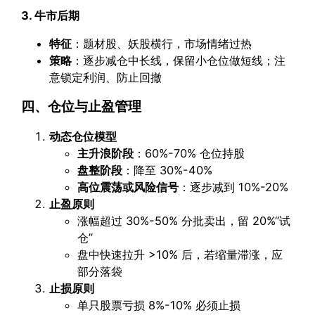
3. 牛市后期
特征
：题材股、妖股横行，市场情绪过热
策略
：逐步减仓中长线，保留小仓位做短线；注
意锁定利润、防止回撤
四、仓位与止盈管理
动态仓位模型
主升浪阶段
：60%-70% 仓位持股
盘整阶段
：降至 30%-40%
高位震荡或风险信号
：逐步减到 10%-20%
止盈原则
涨幅超过 30%-50% 分批卖出，留 20%“试
仓”
盘中快速拉升 >10% 后，若缩量滞涨，应
部分落袋
止损原则
单只股票亏损 8%-10% 必须止损