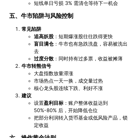
短线单日亏损 3% 需清仓等待下一机会
五、牛市陷阱与风险控制
常见陷阱
追高妖股
：短期爆涨股往往跌得更快
盲目满仓
：牛市也有急跌洗盘，容易被洗出
去
过度分散
：同时持有过多票，收益被摊薄
牛市转熊信号
大盘指数放量滞涨
市场热点一天一换，成交量过热
核心龙头股连续下跌、利好不涨
建议
设置
盈利目标
：账户整体收益达到
50%-80% 后，开始降低仓位
把部分利润转入货币基金或低风险产品，锁
定收益
六、操作黄金法则