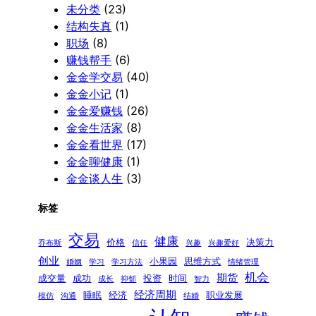
未分类
(23)
结构失真
(1)
职场
(8)
赚钱帮手
(6)
金金学交易
(40)
金金小记
(1)
金金爱赚钱
(26)
金金生活家
(8)
金金看世界
(17)
金金聊健康
(1)
金金谈人生
(3)
标签
交易
健康
价格
决策力
乔布斯
信任
兴趣
兴趣爱好
创业
小果园
思维方式
婚姻
学习
学习方法
情绪管理
机会
期货
成交量
成功
投资
时间
成长
抑郁
智力
经济周期
睡眠
经济
职业发展
模仿
沟通
结婚