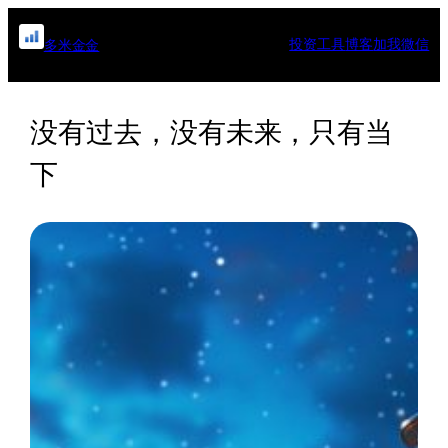
跳
至
投资工具
博客
加我微信
多米金金
内
容
没有过去，没有未来，只有当
下