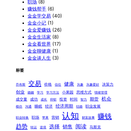
职场
(8)
赚钱帮手
(6)
金金学交易
(40)
金金小记
(1)
金金爱赚钱
(26)
金金生活家
(8)
金金看世界
(17)
金金聊健康
(1)
金金谈人生
(3)
标签
交易
健康
价格
决策力
乔布斯
信任
兴趣
兴趣爱好
创业
小果园
思维方式
婚姻
学习
学习方法
情绪管理
机会
期货
成交量
成功
投资
时间
成长
抑郁
智力
经济周期
睡眠
经济
职业发展
模仿
沟通
结婚
认知
赚钱
职场
营销
职业转换
苹果
财富故事
趋势
阅读
选择
销售
马斯克
转运
逆境