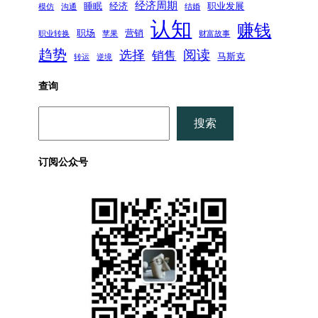
经济周期
睡眠
经济
职业发展
模仿
沟通
结婚
认知
赚钱
职场
营销
职业转换
苹果
财富故事
趋势
阅读
选择
销售
马斯克
转运
逆境
查询
搜
搜索
索
订阅公众号