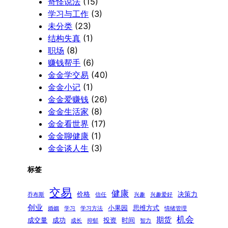
奇怪说法
(15)
学习与工作
(3)
未分类
(23)
结构失真
(1)
职场
(8)
赚钱帮手
(6)
金金学交易
(40)
金金小记
(1)
金金爱赚钱
(26)
金金生活家
(8)
金金看世界
(17)
金金聊健康
(1)
金金谈人生
(3)
标签
交易
健康
价格
决策力
乔布斯
信任
兴趣
兴趣爱好
创业
小果园
思维方式
婚姻
学习
学习方法
情绪管理
机会
期货
成交量
成功
投资
时间
成长
抑郁
智力