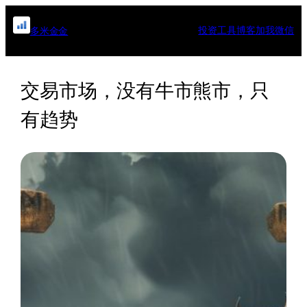
跳
至
投资工具
博客
加我微信
多米金金
内
容
交易市场，没有牛市熊市，只
有趋势