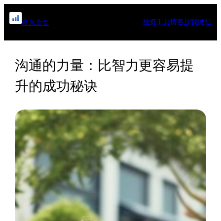
跳
至
投资工具
博客
加我微信
多米金金
内
容
沟通的力量：比智力更容易提
升的成功秘诀