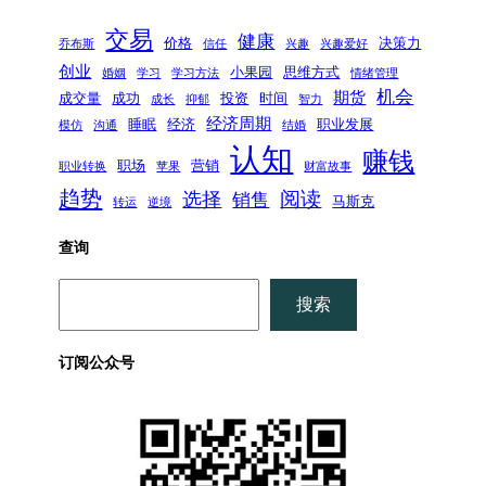
交易
健康
价格
决策力
乔布斯
信任
兴趣
兴趣爱好
创业
小果园
思维方式
婚姻
学习
学习方法
情绪管理
机会
期货
成交量
成功
投资
时间
成长
抑郁
智力
经济周期
睡眠
经济
职业发展
模仿
沟通
结婚
认知
赚钱
职场
营销
职业转换
苹果
财富故事
趋势
阅读
选择
销售
马斯克
转运
逆境
查询
搜
搜索
索
订阅公众号