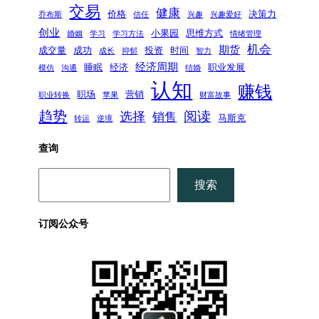
交易
健康
价格
决策力
乔布斯
信任
兴趣
兴趣爱好
创业
小果园
思维方式
婚姻
学习
学习方法
情绪管理
机会
期货
成交量
成功
投资
时间
成长
抑郁
智力
经济周期
睡眠
经济
职业发展
模仿
沟通
结婚
认知
赚钱
职场
营销
职业转换
苹果
财富故事
趋势
阅读
选择
销售
马斯克
转运
逆境
查询
搜
搜索
索
订阅公众号