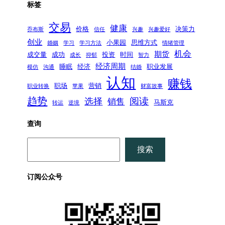
标签
交易
健康
价格
决策力
乔布斯
信任
兴趣
兴趣爱好
创业
小果园
思维方式
婚姻
学习
学习方法
情绪管理
机会
期货
成交量
成功
投资
时间
成长
抑郁
智力
经济周期
睡眠
经济
职业发展
模仿
沟通
结婚
认知
赚钱
职场
营销
职业转换
苹果
财富故事
趋势
阅读
选择
销售
马斯克
转运
逆境
查询
搜
搜索
索
订阅公众号