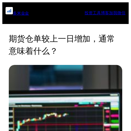
跳
至
投资工具
博客
加我微信
多米金金
内
容
期货仓单较上一日增加，通常
意味着什么？