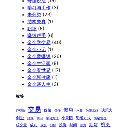
奇怪说法
(15)
学习与工作
(3)
未分类
(23)
结构失真
(1)
职场
(8)
赚钱帮手
(6)
金金学交易
(40)
金金小记
(1)
金金爱赚钱
(26)
金金生活家
(8)
金金看世界
(17)
金金聊健康
(1)
金金谈人生
(3)
标签
交易
健康
价格
决策力
乔布斯
信任
兴趣
兴趣爱好
创业
小果园
思维方式
婚姻
学习
学习方法
情绪管理
机会
期货
成交量
成功
投资
时间
成长
抑郁
智力