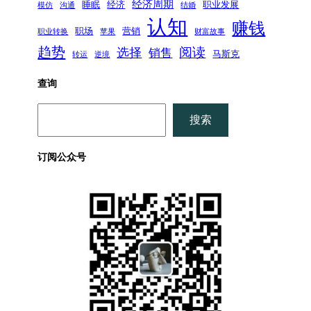
经济周期
睡眠
经济
职业发展
模仿
沟通
结婚
认知
赚钱
职场
营销
职业转换
苹果
财富故事
趋势
阅读
选择
销售
马斯克
转运
逆境
查询
搜
搜索
索
订阅公众号