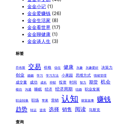
金金小记
(1)
金金爱赚钱
(26)
金金生活家
(8)
金金看世界
(17)
金金聊健康
(1)
金金谈人生
(3)
标签
交易
健康
价格
决策力
乔布斯
信任
兴趣
兴趣爱好
创业
小果园
思维方式
婚姻
学习
学习方法
情绪管理
机会
期货
成交量
成功
投资
时间
成长
抑郁
智力
经济周期
睡眠
经济
职业发展
模仿
沟通
结婚
认知
赚钱
职场
营销
职业转换
苹果
财富故事
趋势
阅读
选择
销售
马斯克
转运
逆境
查询