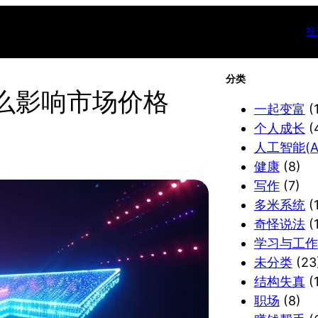
投
分类
么影响市场价格
一起变富
(
个人成长
(
人工智能(AI
健康
(8)
写作
(7)
多米系统
(1
奇怪说法
(
学习与工作
未分类
(23
结构失真
(1
职场
(8)