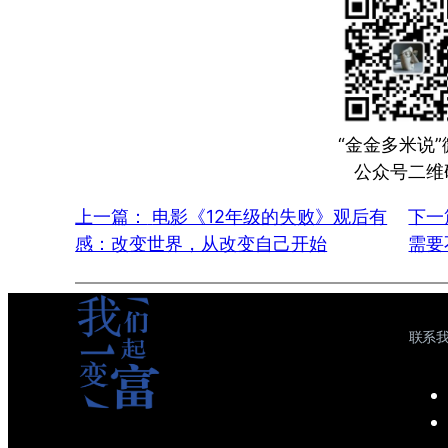
“金金多米说”
公众号二维
上一篇：
电影《12年级的失败》观后有
下一
感：改变世界，从改变自己开始
需要
联系