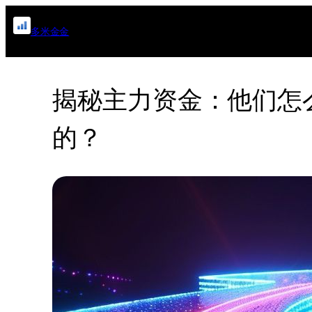
跳
多米金金
至
内
容
揭秘主力资金：他们怎
的？