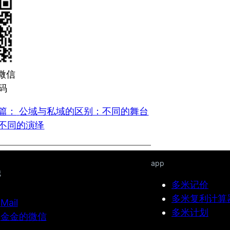
微信
码
篇：
公域与私域的区别：不同的舞台
不同的演绎
app
我
多米记价
多米复利计算
Mail
多米计划
金金的微信