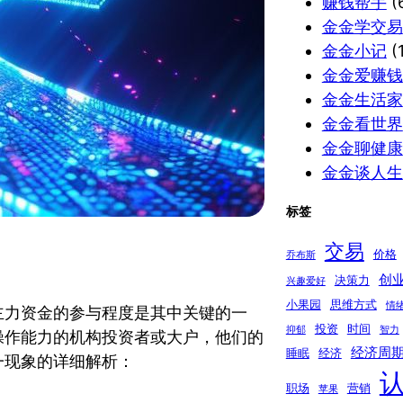
赚钱帮手
(
金金学交易
金金小记
(1
金金爱赚钱
金金生活家
金金看世界
金金聊健康
金金谈人生
标签
交易
价格
乔布斯
创
决策力
兴趣爱好
小果园
思维方式
情
主力资金的参与程度是其中关键的一
投资
时间
抑郁
智力
操作能力的机构投资者或大户，他们的
经济周
睡眠
经济
一现象的详细解析：
职场
营销
苹果