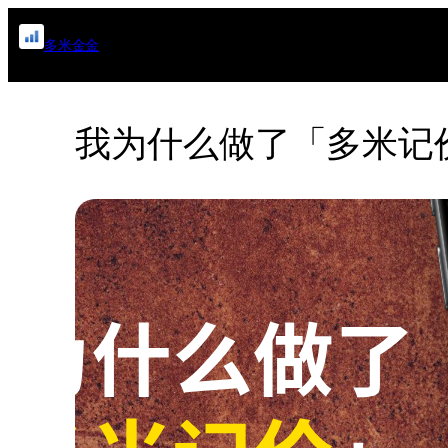
跳
多米金金
至
内
容
我为什么做了「多米记价