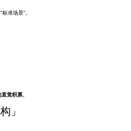
“标准场景”。
：
的直觉积累
。
构」