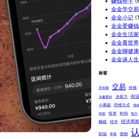
赚钱帮手
(
金金学交易
金金小记
(1
金金爱赚钱
金金生活家
金金看世界
金金聊健康
金金谈人生
标签
交易
价格
乔布斯
创
决策力
兴趣爱好
小果园
思维方式
情
投资
时间
抑郁
智力
经济周
睡眠
经济
职场
营销
苹果