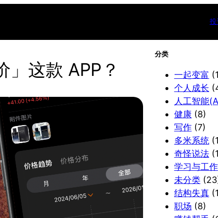
投
分类
」这款 APP？
一起变富
(
个人成长
(
人工智能(AI
健康
(8)
写作
(7)
多米系统
(1
奇怪说法
(
学习与工作
未分类
(23
结构失真
(1
职场
(8)