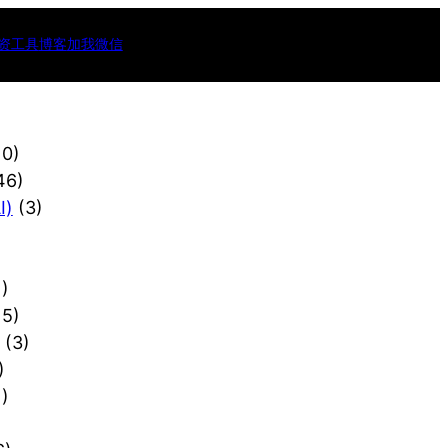
资工具
博客
加我微信
10)
46)
)
(3)
)
15)
(3)
)
)