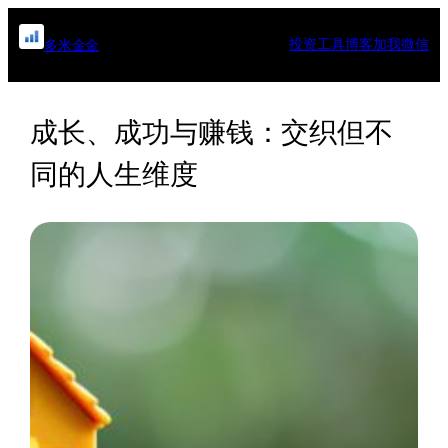
跳
至
投资工具
博客
加我微信
多米金金
内
容
成长、成功与赚钱：交织但不
同的人生维度