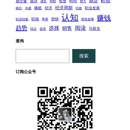
机会
期货
成交量
成功
投资
时间
成长
抑郁
智力
经济周期
睡眠
经济
职业发展
模仿
沟通
结婚
认知
赚钱
职场
营销
职业转换
苹果
财富故事
趋势
阅读
选择
销售
马斯克
转运
逆境
查询
搜
搜索
索
订阅公众号