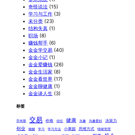
奇怪说法
(15)
学习与工作
(3)
未分类
(23)
结构失真
(1)
职场
(8)
赚钱帮手
(6)
金金学交易
(40)
金金小记
(1)
金金爱赚钱
(26)
金金生活家
(8)
金金看世界
(17)
金金聊健康
(1)
金金谈人生
(3)
标签
交易
健康
价格
决策力
乔布斯
信任
兴趣
兴趣爱好
创业
小果园
思维方式
婚姻
学习
学习方法
情绪管理