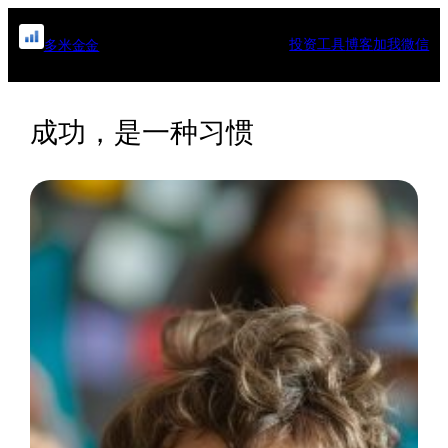
跳
至
投资工具
博客
加我微信
多米金金
内
容
成功，是一种习惯