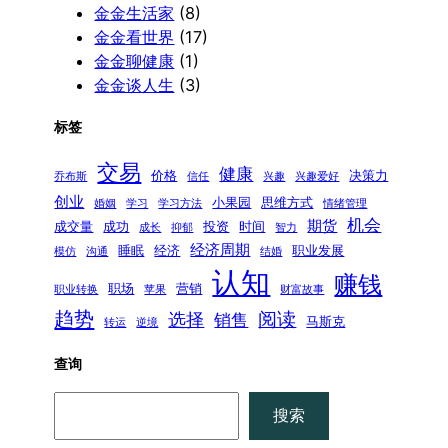
金金生活家
(8)
金金看世界
(17)
金金聊健康
(1)
金金谈人生
(3)
标签
交易
健康
价格
决策力
乔布斯
信任
兴趣
兴趣爱好
创业
小果园
思维方式
婚姻
学习
学习方法
情绪管理
机会
期货
成交量
成功
投资
时间
成长
抑郁
智力
经济周期
睡眠
经济
职业发展
模仿
沟通
结婚
认知
赚钱
职场
营销
职业转换
苹果
财富故事
趋势
阅读
选择
销售
马斯克
转运
逆境
查询
搜
搜索
索