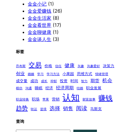
金金小记
(1)
金金爱赚钱
(26)
金金生活家
(8)
金金看世界
(17)
金金聊健康
(1)
金金谈人生
(3)
标签
交易
健康
价格
决策力
乔布斯
信任
兴趣
兴趣爱好
创业
小果园
思维方式
婚姻
学习
学习方法
情绪管理
机会
期货
成交量
成功
投资
时间
成长
抑郁
智力
经济周期
睡眠
经济
职业发展
模仿
沟通
结婚
认知
赚钱
职场
营销
职业转换
苹果
财富故事
趋势
阅读
选择
销售
马斯克
转运
逆境
查询