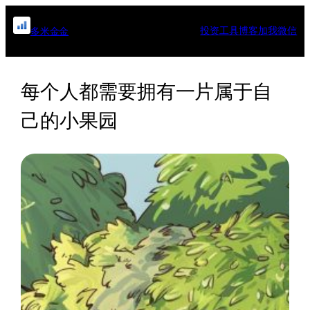
跳
至
投资工具
博客
加我微信
多米金金
内
容
每个人都需要拥有一片属于自
己的小果园