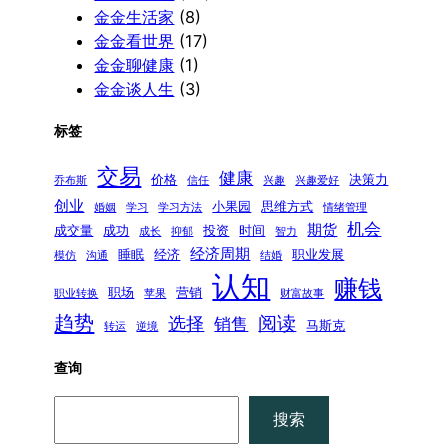
金金生活家
(8)
金金看世界
(17)
金金聊健康
(1)
金金谈人生
(3)
标签
交易
健康
价格
决策力
乔布斯
信任
兴趣
兴趣爱好
创业
小果园
思维方式
婚姻
学习
学习方法
情绪管理
机会
期货
成交量
成功
投资
时间
成长
抑郁
智力
经济周期
睡眠
经济
职业发展
模仿
沟通
结婚
认知
赚钱
职场
营销
职业转换
苹果
财富故事
趋势
阅读
选择
销售
马斯克
转运
逆境
查询
搜
搜索
索