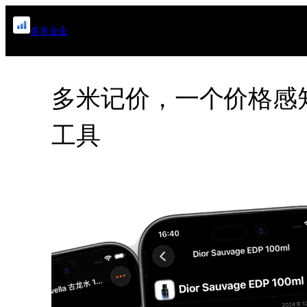
跳
多米金金
至
内
容
多米记价，一个价格感知
工具