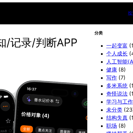
投
分类
/记录/判断APP
一起变富
(
个人成长
(
人工智能(AI
健康
(8)
写作
(7)
多米系统
(1
奇怪说法
(
学习与工作
未分类
(23
结构失真
(1
职场
(8)