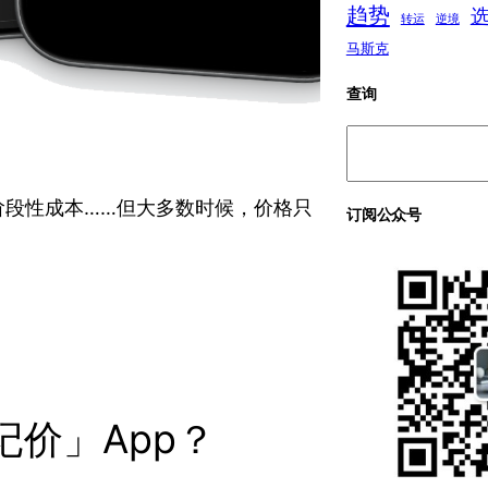
趋势
转运
逆境
马斯克
查询
搜
索
阶段性成本……但大多数时候，价格只
订阅公众号
价」App？