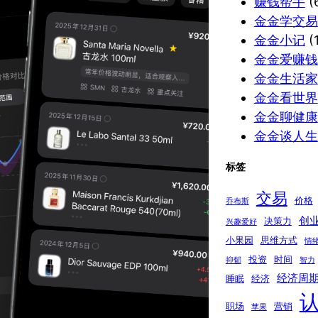
赚钱帮手
(
金金学交易
金金小记
(1
金金爱赚钱
金金生活家
金金看世界
金金聊健康
金金谈人生
标签
交易
价格
乔布斯
创
决策力
兴趣爱好
小果园
思维方式
情
投资
时间
抑郁
智力
经济周
睡眠
经济
职场
营销
苹果