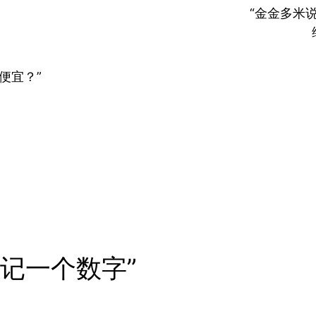
“金金多米
便宜？”
记一个数字”
。