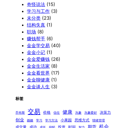
奇怪说法
(15)
学习与工作
(3)
未分类
(23)
结构失真
(1)
职场
(8)
赚钱帮手
(6)
金金学交易
(40)
金金小记
(1)
金金爱赚钱
(26)
金金生活家
(8)
金金看世界
(17)
金金聊健康
(1)
金金谈人生
(3)
标签
交易
健康
价格
决策力
乔布斯
信任
兴趣
兴趣爱好
创业
小果园
思维方式
婚姻
学习
学习方法
情绪管理
机会
期货
成交量
成功
投资
时间
成长
抑郁
智力