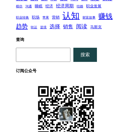
经济周期
睡眠
经济
职业发展
模仿
沟通
结婚
认知
赚钱
职场
营销
职业转换
苹果
财富故事
趋势
阅读
选择
销售
马斯克
转运
逆境
查询
搜
搜索
索
订阅公众号