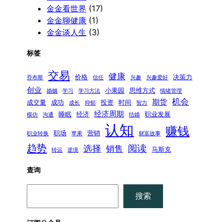
金金看世界
(17)
金金聊健康
(1)
金金谈人生
(3)
标签
交易
健康
价格
决策力
乔布斯
信任
兴趣
兴趣爱好
创业
小果园
思维方式
婚姻
学习
学习方法
情绪管理
机会
期货
成交量
成功
投资
时间
成长
抑郁
智力
经济周期
睡眠
经济
职业发展
模仿
沟通
结婚
认知
赚钱
职场
营销
职业转换
苹果
财富故事
趋势
阅读
选择
销售
马斯克
转运
逆境
查询
搜
搜索
索