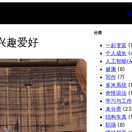
投
分类
兴趣爱好
一起变富
(
个人成长
(
人工智能(AI
健康
(8)
写作
(7)
多米系统
(1
奇怪说法
(
学习与工作
未分类
(23
结构失真
(1
职场
(8)