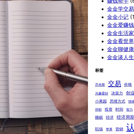
赚钱帮手
(
金金学交易
金金小记
(1
金金爱赚钱
金金生活家
金金看世界
金金聊健康
金金谈人生
标签
交易
价格
乔布斯
创
决策力
兴趣爱好
小果园
思维方式
情
投资
时间
抑郁
智力
经济周
睡眠
经济
职场
营销
苹果