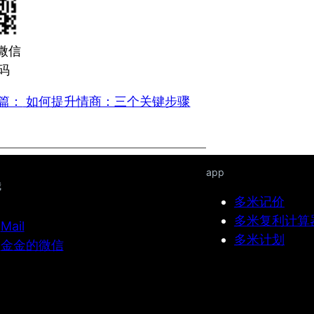
微信
码
篇：
如何提升情商：三个关键步骤
app
我
多米记价
多米复利计算
Mail
多米计划
金金的微信