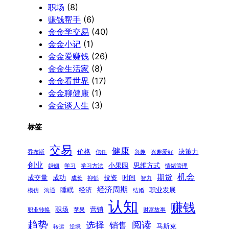
职场
(8)
赚钱帮手
(6)
金金学交易
(40)
金金小记
(1)
金金爱赚钱
(26)
金金生活家
(8)
金金看世界
(17)
金金聊健康
(1)
金金谈人生
(3)
标签
交易
健康
价格
决策力
乔布斯
信任
兴趣
兴趣爱好
创业
小果园
思维方式
婚姻
学习
学习方法
情绪管理
机会
期货
成交量
成功
投资
时间
成长
抑郁
智力
经济周期
睡眠
经济
职业发展
模仿
沟通
结婚
认知
赚钱
职场
营销
职业转换
苹果
财富故事
趋势
阅读
选择
销售
马斯克
转运
逆境