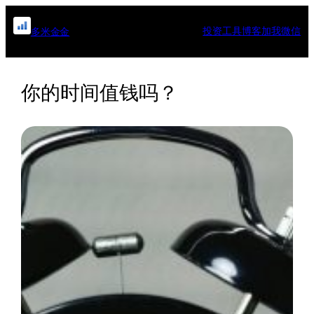
跳
至
投资工具
博客
加我微信
多米金金
内
容
你的时间值钱吗？