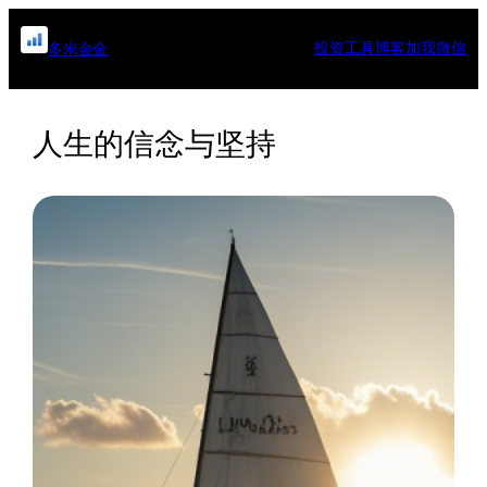
跳
至
投资工具
博客
加我微信
多米金金
内
容
人生的信念与坚持