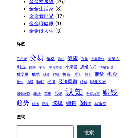
金金爱赚钱
(26)
金金生活家
(8)
金金看世界
(17)
金金聊健康
(1)
金金谈人生
(3)
标签
交易
健康
价格
决策力
乔布斯
信任
兴趣
兴趣爱好
创业
小果园
思维方式
婚姻
学习
学习方法
情绪管理
机会
期货
成交量
成功
投资
时间
成长
抑郁
智力
经济周期
睡眠
经济
职业发展
模仿
沟通
结婚
认知
赚钱
职场
营销
职业转换
苹果
财富故事
趋势
阅读
选择
销售
马斯克
转运
逆境
查询
搜
搜索
索