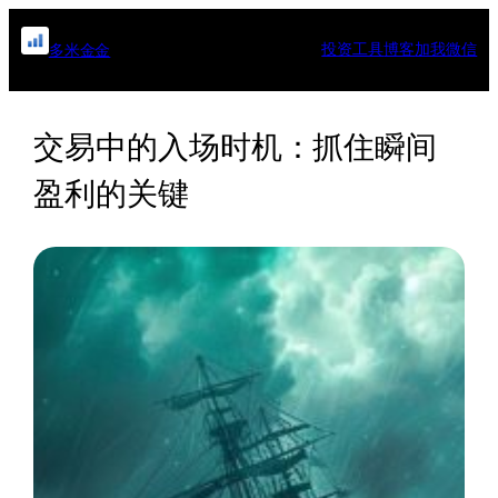
跳
至
投资工具
博客
加我微信
多米金金
内
容
交易中的入场时机：抓住瞬间
盈利的关键