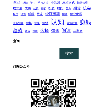
创业
小果园
思维方式
婚姻
学习
学习方法
情绪管理
机会
期货
成交量
成功
投资
时间
成长
抑郁
智力
经济周期
睡眠
经济
职业发展
模仿
沟通
结婚
认知
赚钱
职场
营销
职业转换
苹果
财富故事
趋势
阅读
选择
销售
马斯克
转运
逆境
查询
搜
搜索
索
订阅公众号