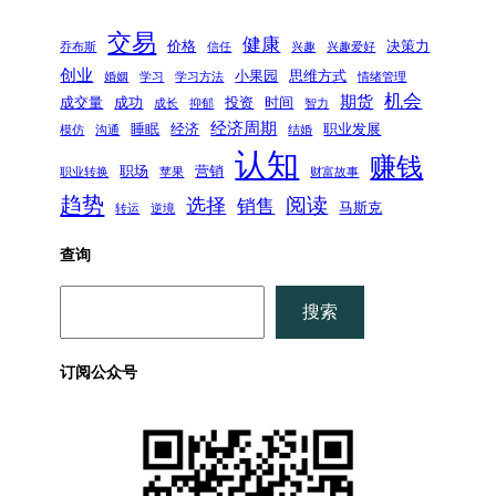
交易
健康
价格
决策力
乔布斯
信任
兴趣
兴趣爱好
创业
小果园
思维方式
婚姻
学习
学习方法
情绪管理
机会
期货
成交量
成功
投资
时间
成长
抑郁
智力
经济周期
睡眠
经济
职业发展
模仿
沟通
结婚
认知
赚钱
职场
营销
职业转换
苹果
财富故事
趋势
阅读
选择
销售
马斯克
转运
逆境
查询
搜
搜索
索
订阅公众号