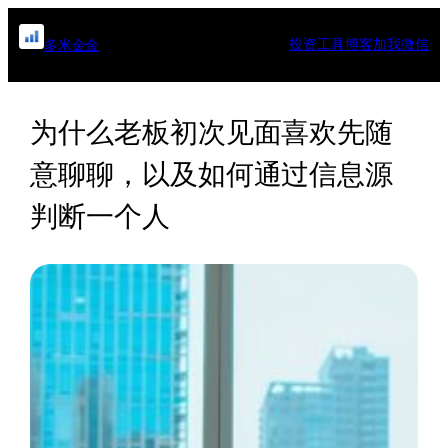
跳
至
投资工具
博客
加我微信
多米金金
内
容
为什么老板初次见面喜欢先随
意聊聊，以及如何通过信息源
判断一个人