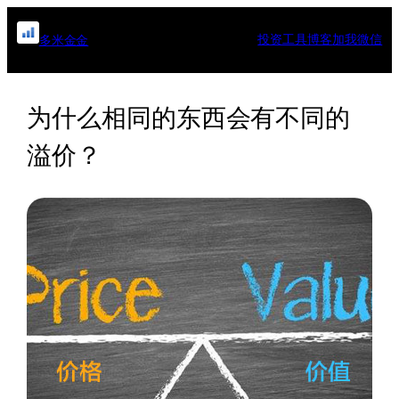
跳
至
投资工具
博客
加我微信
多米金金
内
容
为什么相同的东西会有不同的
溢价？