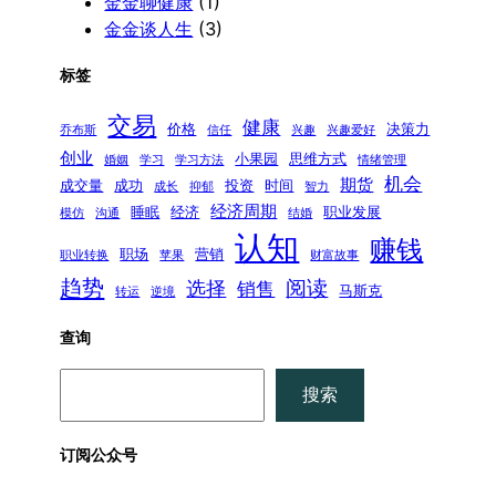
金金聊健康
(1)
金金谈人生
(3)
标签
交易
健康
价格
决策力
乔布斯
信任
兴趣
兴趣爱好
创业
小果园
思维方式
婚姻
学习
学习方法
情绪管理
机会
期货
成交量
成功
投资
时间
成长
抑郁
智力
经济周期
睡眠
经济
职业发展
模仿
沟通
结婚
认知
赚钱
职场
营销
职业转换
苹果
财富故事
趋势
阅读
选择
销售
马斯克
转运
逆境
查询
搜
搜索
索
订阅公众号