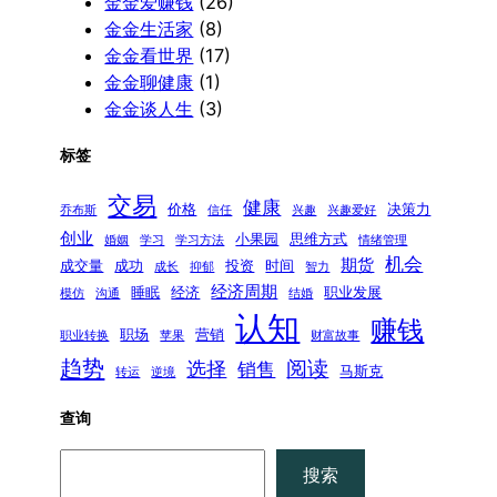
金金爱赚钱
(26)
金金生活家
(8)
金金看世界
(17)
金金聊健康
(1)
金金谈人生
(3)
标签
交易
健康
价格
决策力
乔布斯
信任
兴趣
兴趣爱好
创业
小果园
思维方式
婚姻
学习
学习方法
情绪管理
机会
期货
成交量
成功
投资
时间
成长
抑郁
智力
经济周期
睡眠
经济
职业发展
模仿
沟通
结婚
认知
赚钱
职场
营销
职业转换
苹果
财富故事
趋势
阅读
选择
销售
马斯克
转运
逆境
查询
搜
搜索
索