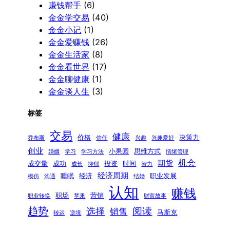
赚钱帮手
(6)
金金学交易
(40)
金金小记
(1)
金金爱赚钱
(26)
金金生活家
(8)
金金看世界
(17)
金金聊健康
(1)
金金谈人生
(3)
标签
交易
健康
价格
决策力
乔布斯
信任
兴趣
兴趣爱好
创业
小果园
思维方式
婚姻
学习
学习方法
情绪管理
机会
期货
成交量
成功
投资
时间
成长
抑郁
智力
经济周期
睡眠
经济
职业发展
模仿
沟通
结婚
认知
赚钱
职场
营销
职业转换
苹果
财富故事
趋势
阅读
选择
销售
马斯克
转运
逆境