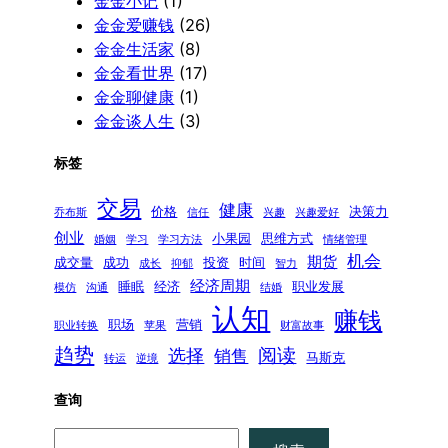
金金小记
(1)
金金爱赚钱
(26)
金金生活家
(8)
金金看世界
(17)
金金聊健康
(1)
金金谈人生
(3)
标签
交易
健康
价格
决策力
乔布斯
信任
兴趣
兴趣爱好
创业
小果园
思维方式
婚姻
学习
学习方法
情绪管理
机会
期货
成交量
成功
投资
时间
成长
抑郁
智力
经济周期
睡眠
经济
职业发展
模仿
沟通
结婚
认知
赚钱
职场
营销
职业转换
苹果
财富故事
趋势
阅读
选择
销售
马斯克
转运
逆境
查询
搜