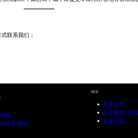
方式联系我们：
app
我
多米记价
多米复利计算
Mail
多米计划
金金的微信